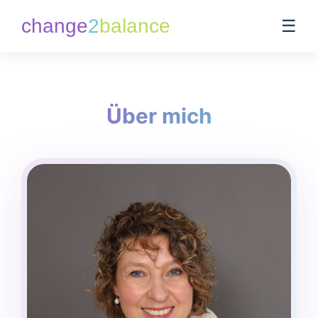
change
2
balance
☰
Über mich